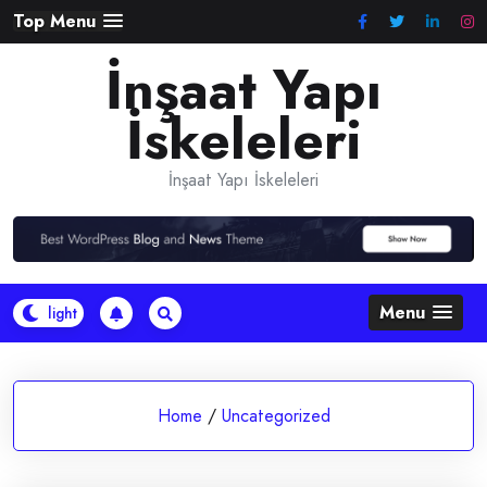
Skip
Top Menu
to
İnşaat Yapı
content
İskeleleri
İnşaat Yapı İskeleleri
Menu
Home
/
Uncategorized