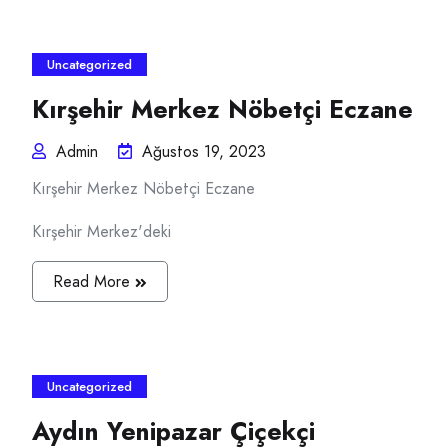
Uncategorized
Kırşehir Merkez Nöbetçi Eczane
Admin
Ağustos 19, 2023
Kırşehir Merkez Nöbetçi Eczane
Kırşehir Merkez'deki
Read More
Uncategorized
Aydın Yenipazar Çiçekçi