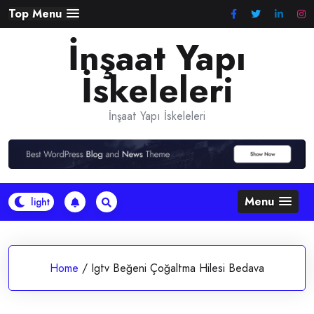
Skip
Top Menu
to
İnşaat Yapı
content
İskeleleri
İnşaat Yapı İskeleleri
Menu
Home
/
Igtv Beğeni Çoğaltma Hilesi Bedava