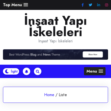
Skip
Top Menu
to
İnşaat Yapı
content
İskeleleri
İnşaat Yapı İskeleleri
Menu
Home
/
Liste