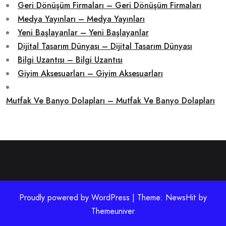
Geri Dönüşüm Firmaları – Geri Dönüşüm Firmaları
Medya Yayınları – Medya Yayınları
Yeni Başlayanlar – Yeni Başlayanlar
Dijital Tasarım Dünyası – Dijital Tasarım Dünyası
Bilgi Uzantısı – Bilgi Uzantısı
Giyim Aksesuarları – Giyim Aksesuarları
Mutfak Ve Banyo Dolapları – Mutfak Ve Banyo Dolapları
Proudly powered by WordPress | Theme: NewsHit by
Themeuniver