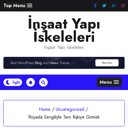
Skip
Top Menu
to
İnşaat Yapı
content
İskeleleri
İnşaat Yapı İskeleleri
Menu
Home
/
Uncategorized
/
Rüyada Sevgiliyle Ters Ilişkiye Girmek