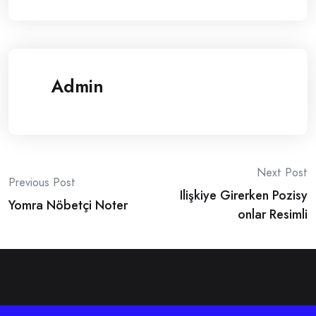
Admin
Post
Next Post
Previous Post
Ilişkiye Girerken Pozisy
navigation
Yomra Nöbetçi Noter
onlar Resimli