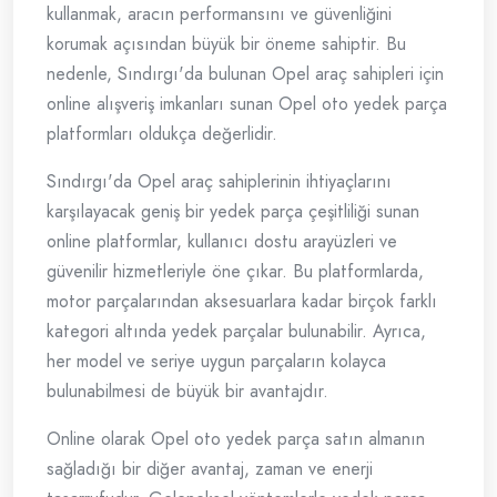
kullanmak, aracın performansını ve güvenliğini
korumak açısından büyük bir öneme sahiptir. Bu
nedenle, Sındırgı'da bulunan Opel araç sahipleri için
online alışveriş imkanları sunan Opel oto yedek parça
platformları oldukça değerlidir.
Sındırgı'da Opel araç sahiplerinin ihtiyaçlarını
karşılayacak geniş bir yedek parça çeşitliliği sunan
online platformlar, kullanıcı dostu arayüzleri ve
güvenilir hizmetleriyle öne çıkar. Bu platformlarda,
motor parçalarından aksesuarlara kadar birçok farklı
kategori altında yedek parçalar bulunabilir. Ayrıca,
her model ve seriye uygun parçaların kolayca
bulunabilmesi de büyük bir avantajdır.
Online olarak Opel oto yedek parça satın almanın
sağladığı bir diğer avantaj, zaman ve enerji