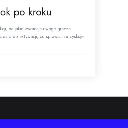
rok po kroku
kcji, na jakie zwracaja uwage gracze
prosta do aktywacji, co sprawia, ze zyskuje