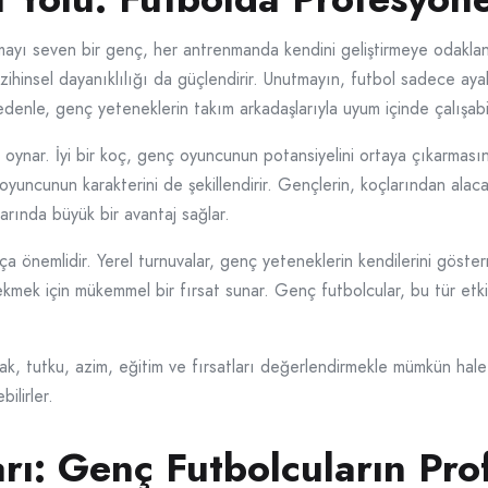
amayı seven bir genç, her antrenmanda kendini geliştirmeye odaklan
ihinsel dayanıklılığı da güçlendirir. Unutmayın, futbol sadece aya
denle, genç yeteneklerin takım arkadaşlarıyla uyum içinde çalışabi
l oynar. İyi bir koç, genç oyuncunun potansiyelini ortaya çıkarmasın
ncunun karakterini de şekillendirir. Gençlerin, koçlarından alacakla
arında büyük bir avantaj sağlar.
a önemlidir. Yerel turnuvalar, genç yeteneklerin kendilerini göste
ekmek için mükemmel bir fırsat sunar. Genç futbolcular, bu tür etki
, tutku, azim, eğitim ve fırsatları değerlendirmekle mümkün hale 
ilirler.
rı: Genç Futbolcuların Pr