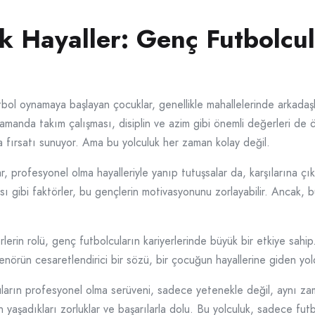
 Hayaller: Genç Futbolcul
ol oynamaya başlayan çocuklar, genellikle mahallelerinde arkadaşlar
manda takım çalışması, disiplin ve azim gibi önemli değerleri de ö
 fırsatı sunuyor. Ama bu yolculuk her zaman kolay değil.
, profesyonel olma hayalleriyle yanıp tutuşsalar da, karşılarına çı
ı gibi faktörler, bu gençlerin motivasyonunu zorlayabilir. Ancak, b
rlerin rolü, genç futbolcuların kariyerlerinde büyük bir etkiye sahi
trenörün cesaretlendirici bir sözü, bir çocuğun hayallerine giden yol
arın profesyonel olma serüveni, sadece yetenekle değil, aynı zama
ken yaşadıkları zorluklar ve başarılarla dolu. Bu yolculuk, sadece f