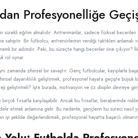
dan Profesyonelliğe Geçi
in sürekli eğitim almalıdır. Antrenmanlar, sadece fiziksel beceriler
e sahiptir. Bir futbolcu, antrenörlerinin verdiği taktikleri anlamalı
mli bir adımdır. Peki, bu süreçte hangi beceriler öne çıkıyor? İleti
ük rol oynar.
nı zamanda zihinsel bir savaştır. Genç futbolcular, kayıplarla başa ç
insel dayanıklılık geliştirmek, profesyonel hayata geçişte büyük bi
ateji geliştirmeli? İşte burada, motivasyon ve öz disiplin devreye giri
birçok fırsatla karşılaşabilir. Ancak bu fırsatlar, beraberinde risk
dele etmek anlamına gelir. Bu nedenle, gençlerin bu süreci nasıl 
en iyi şekilde değerlendirmek, profesyonel hayatta başarılı olmanın
 Yolu: Futbolda Profesyon