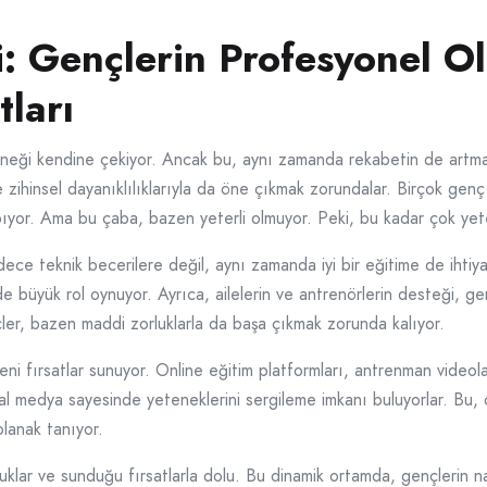
: Gençlerin Profesyonel O
tları
neği kendine çekiyor. Ancak bu, aynı zamanda rekabetin de artma
e zihinsel dayanıklılıklarıyla da öne çıkmak zorundalar. Birçok gen
ıyor. Ama bu çaba, bazen yeterli olmuyor. Peki, bu kadar çok yete
dece teknik becerilere değil, aynı zamanda iyi bir eğitime de ihtiya
de büyük rol oynuyor. Ayrıca, ailelerin ve antrenörlerin desteği, g
ler, bazen maddi zorluklarla da başa çıkmak zorunda kalıyor.
eni fırsatlar sunuyor. Online eğitim platformları, antrenman videolar
al medya sayesinde yeteneklerini sergileme imkanı buluyorlar. Bu, on
olanak tanıyor.
luklar ve sunduğu fırsatlarla dolu. Bu dinamik ortamda, gençlerin n