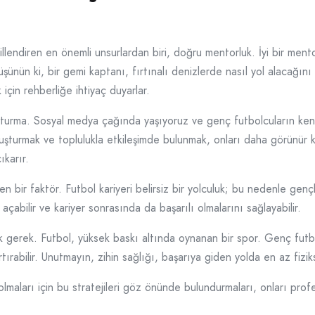
killendiren en önemli unsurlardan biri, doğru mentorluk. İyi bir ment
üşünün ki, bir gemi kaptanı, fırtınalı denizlerde nasıl yol alacağını
 için rehberliğe ihtiyaç duyarlar.
uşturma. Sosyal medya çağında yaşıyoruz ve genç futbolcuların kendile
oluşturmak ve toplulukla etkileşimde bulunmak, onları daha görünür k
ıkarır.
 bir faktör. Futbol kariyeri belirsiz bir yolculuk; bu nedenle genç
 açabilir ve kariyer sonrasında da başarılı olmalarını sağlayabilir.
gerek. Futbol, yüksek baskı altında oynanan bir spor. Genç futbol
rtırabilir. Unutmayın, zihin sağlığı, başarıya giden yolda en az fizi
olmaları için bu stratejileri göz önünde bulundurmaları, onları pro