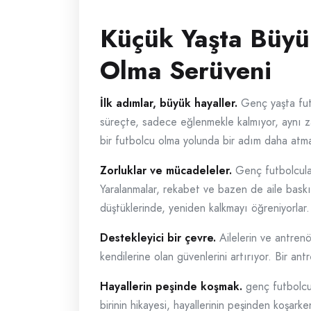
Küçük Yaşta Büyük
Olma Serüveni
İlk adımlar, büyük hayaller.
Genç yaşta futb
süreçte, sadece eğlenmekle kalmıyor, aynı za
bir futbolcu olma yolunda bir adım daha atma
Zorluklar ve mücadeleler.
Genç futbolcular
Yaralanmalar, rekabet ve bazen de aile baskıs
düştüklerinde, yeniden kalkmayı öğreniyorlar.
Destekleyici bir çevre.
Ailelerin ve antrenö
kendilerine olan güvenlerini artırıyor. Bir an
Hayallerin peşinde koşmak.
genç futbolcul
birinin hikayesi, hayallerinin peşinden koşar