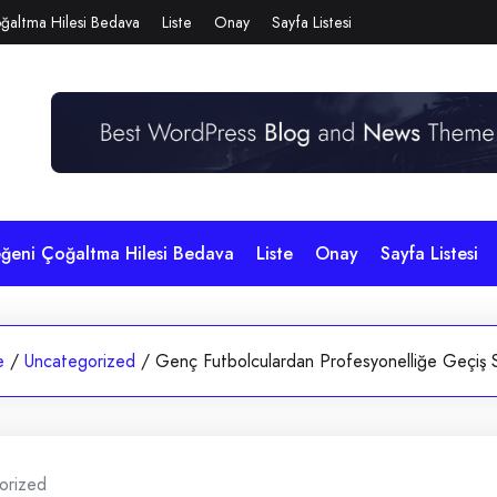
ğaltma Hilesi Bedava
Liste
Onay
Sayfa Listesi
eğeni Çoğaltma Hilesi Bedava
Liste
Onay
Sayfa Listesi
e
/
Uncategorized
/
Genç Futbolculardan Profesyonelliğe Geçiş 
orized