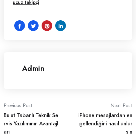
ucuz takipçi
Admin
Post
Previous Post
Next Post
Bulut Tabanlı Teknik Se
iPhone mesajlardan en
navigation
rvis Yazılımının Avantajl
gellendiğini nasıl anlar
arı
sın