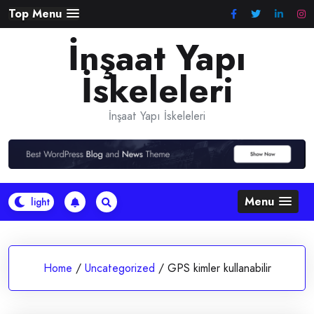
Skip
Top Menu
to
İnşaat Yapı
content
İskeleleri
İnşaat Yapı İskeleleri
Menu
Home
/
Uncategorized
/
GPS kimler kullanabilir