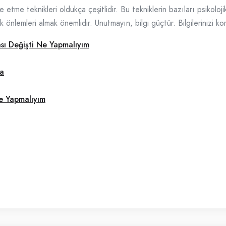
etme teknikleri oldukça çeşitlidir. Bu tekniklerin bazıları psikoloji
önlemleri almak önemlidir. Unutmayın, bilgi güçtür. Bilgilerinizi ko
sı Değişti Ne Yapmalıyım
ma
e Yapmalıyım