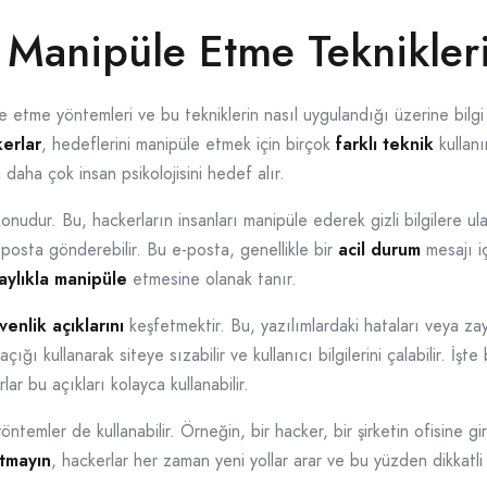
 Manipüle Etme Teknikler
 etme yöntemleri ve bu tekniklerin nasıl uygulandığı üzerine bilgi v
erlar
, hedeflerini manipüle etmek için birçok
farklı teknik
kullanı
 daha çok insan psikolojisini hedef alır.
onudur. Bu, hackerların insanları manipüle ederek gizli bilgilere ul
-posta gönderebilir. Bu e-posta, genellikle bir
acil durum
mesajı i
aylıkla manipüle
etmesine olanak tanır.
venlik açıklarını
keşfetmektir. Bu, yazılımlardaki hataları veya zay
çığı kullanarak siteye sızabilir ve kullanıcı bilgilerini çalabilir. İ
ar bu açıkları kolayca kullanabilir.
öntemler de kullanabilir. Örneğin, bir hacker, bir şirketin ofisine gire
tmayın
, hackerlar her zaman yeni yollar arar ve bu yüzden dikkatli