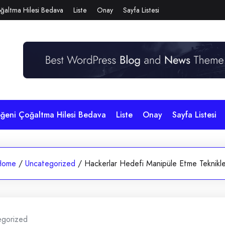
ğaltma Hilesi Bedava
Liste
Onay
Sayfa Listesi
eğeni Çoğaltma Hilesi Bedava
Liste
Onay
Sayfa Listesi
Home
/
Uncategorized
/
Hackerlar Hedefi Manipüle Etme Teknikle
egorized