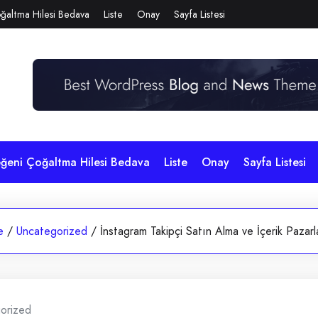
ğaltma Hilesi Bedava
Liste
Onay
Sayfa Listesi
eğeni Çoğaltma Hilesi Bedava
Liste
Onay
Sayfa Listesi
e
/
Uncategorized
/
İnstagram Takipçi Satın Alma ve İçerik Pazar
orized