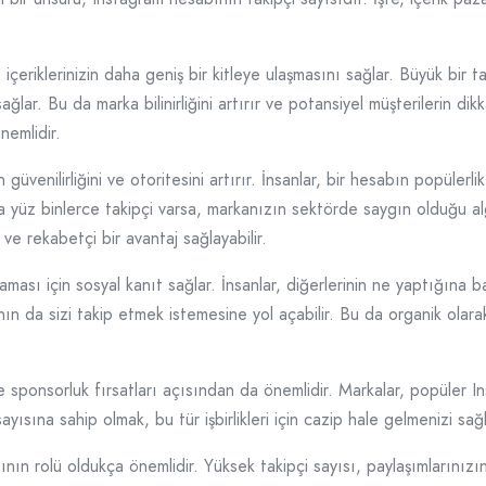
 içeriklerinizin daha geniş bir kitleye ulaşmasını sağlar. Büyük bir ta
lar. Bu da marka bilinirliğini artırır ve potansiyel müşterilerin dikka
nemlidir.
n güvenilirliğini ve otoritesini artırır. İnsanlar, bir hesabın popüler
 yüz binlerce takipçi varsa, markanızın sektörde saygın olduğu alg
r ve rekabetçi bir avantaj sağlayabilir.
laması için sosyal kanıt sağlar. İnsanlar, diğerlerinin ne yaptığına
nın da sizi takip etmek istemesine yol açabilir. Bu da organik ola
i ve sponsorluk fırsatları açısından da önemlidir. Markalar, popüler I
sayısına sahip olmak, bu tür işbirlikleri için cazip hale gelmenizi 
nın rolü oldukça önemlidir. Yüksek takipçi sayısı, paylaşımlarınızın