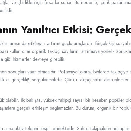
sağlar ve işbirlikleri için fırsatlar sunar. Bu nedenle, içerik pazarlam
mlidir.
nın Yanıltıcı Etkisi: Gerçe
ar arasında etkileşimi artıran güçlü araçlardır. Birçok kişi sosyal 
bazı kullanıcılar organik takipçi sayılarını artırmaya yönelik zorluklar
 gibi hizmetler devreye girebilir.
nen sonuçları vaat etmesidir. Potansiyel olarak binlerce takipçiye 
birlikte, gerçekliği sorgulanmalıdır. Çünkü takipçi satın alma işlemle
yük olabilir. İlk bakışta, yüksek takipçi sayısı bir hesabın popüler 
aşımlara gerçek etkileşim sağlamazlar. Bu durum, organik bir toplulu
n alma aktivitelerini tespit etmektedir. Sahte takipçilerin hesapların