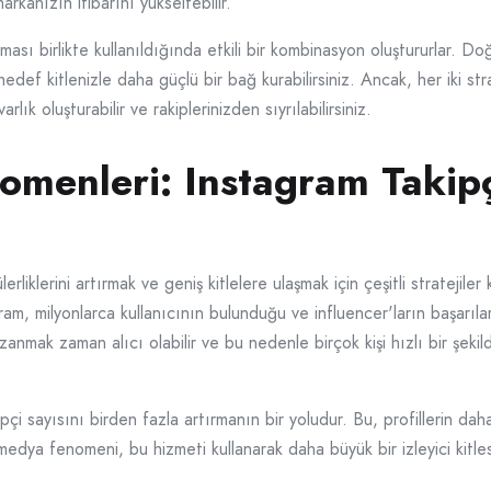
kanızın itibarını yükseltebilir.
ası birlikte kullanıldığında etkili bir kombinasyon oluştururlar. Doğr
r ve hedef kitlenizle daha güçlü bir bağ kurabilirsiniz. Ancak, her iki 
lık oluşturabilir ve rakiplerinizden sıyrılabilirsiniz.
menleri: Instagram Takipç
lerini artırmak ve geniş kitlelere ulaşmak için çeşitli stratejiler 
ram, milyonlarca kullanıcının bulunduğu ve influencer'ların başarıla
anmak zaman alıcı olabilir ve bu nedenle birçok kişi hızlı bir şekild
pçi sayısını birden fazla artırmanın bir yoludur. Bu, profillerin daha
 medya fenomeni, bu hizmeti kullanarak daha büyük bir izleyici kitles