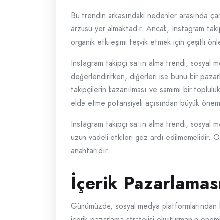
Bu trendin arkasındaki nedenler arasında çar
arzusu yer almaktadır. Ancak, Instagram takipç
organik etkileşimi teşvik etmek için çeşitli ön
Instagram takipçi satın alma trendi, sosyal 
değerlendirirken, diğerleri ise bunu bir paza
takipçilerin kazanılması ve samimi bir toplulu
elde etme potansiyeli açısından büyük önem
Instagram takipçi satın alma trendi, sosyal me
uzun vadeli etkileri göz ardı edilmemelidir.
anahtarıdır.
İçerik Pazarlamas
Günümüzde, sosyal medya platformlarından biri 
içerik pazarlama stratejisi oluşturmanın öneml