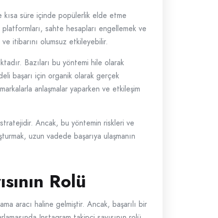
e kısa süre içinde popülerlik elde etme
ya platformları, sahte hesapları engellemek ve
ve itibarını olumsuz etkileyebilir.
tadır. Bazıları bu yöntemi hile olarak
eli başarı için organik olarak gerçek
, markalarla anlaşmalar yaparken ve etkileşim
stratejidir. Ancak, bu yöntemin riskleri ve
oluşturmak, uzun vadede başarıya ulaşmanın
ısının Rolü
ama aracı haline gelmiştir. Ancak, başarılı bir
zarlamasında Instagram takipçi sayısının rolü