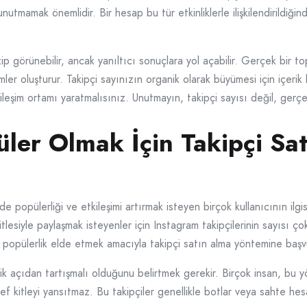
utmamak önemlidir. Bir hesap bu tür etkinliklerle ilişkilendirildiğin
 görünebilir, ancak yanıltıcı sonuçlara yol açabilir. Gerçek bir top
ler oluşturur. Takipçi sayınızın organik olarak büyümesi için içerik ka
leşim ortamı yaratmalısınız. Unutmayın, takipçi sayısı değil, gerçek
ler Olmak İçin Takipçi Sat
opülerliği ve etkileşimi artırmak isteyen birçok kullanıcının ilgi
 kitlesiyle paylaşmak isteyenler için Instagram takipçilerinin sayısı ço
e popülerlik elde etmek amacıyla takipçi satın alma yöntemine başv
ik açıdan tartışmalı olduğunu belirtmek gerekir. Birçok insan, bu
f kitleyi yansıtmaz. Bu takipçiler genellikle botlar veya sahte hesa