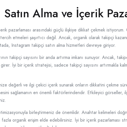
 Satın Alma ve İçerik Paz
çerik pazarlaması arasındaki güçlü ilişkiye dikkat çekmek istiyorum
tercih etmeleri şaşırtıcı değil. Ancak, organik olarak takipçi kaza
tada, Instagram takipçi satın alma hizmetleri devreye giriyor.
ının takipçi sayısını bir anda artırma imkanı sunuyor. Ancak, takipç
rer. İyi bir içerik stratejisi, sadece takipçi sayısını artırmakla ka
ize değerli ve ilgi çekici içerik sunarak onların dikkatini çekme sür
mesini sağlamanın en önemli faktörlerindendir. Etkileyici görseller, i
niz.
ptimizasyonuyla birleştirmeniz de önemlidir. Anahtar kelimeleri doğr
azla organik erişim elde edebilirsiniz. İyi bir içerik pazarlaması str