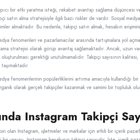
pıcı bir etki yaratma isteği, rekabet avantajı sağlama düşüncesi v
i satın alma stratejisiyle ilgili bazı riskler de vardır. Sosyal med
lemler almaktadır. Bu nedenle, takipçi satın almak, hesabın erişimini 
medya fenomenleri ve pazarlamacılar arasında tartışmalara yol açmak
rlama stratejisi olarak görüp avantaj sağlamaktadır. Ancak, uzun vad
k oluşturulması gerektiği unutulmamalıdır. Takipçi sayısının kalitesi
 taşımaktadır.
dya fenomenlerinin popülerliklerini artırma amacıyla kullandığı bir 
 Organik olarak gerçek takipçiler kazanmak ve samimi bir topluluk 
ında Instagram Takipçi Say
olan Instagram, işletmeler ve markalar için etkili bir içerik pazarl
i bir unsuru, Instagram hesabının takipçi sayısıdır. İşte, içerik pa