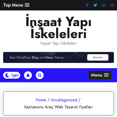
Skip
Top Menu
to
İnşaat Yapı
content
İskeleleri
İnşaat Yapı İskeleleri
Menu
Home
/
Uncategorized
/
Kastamonu Araç Web Tasarım Fiyatları