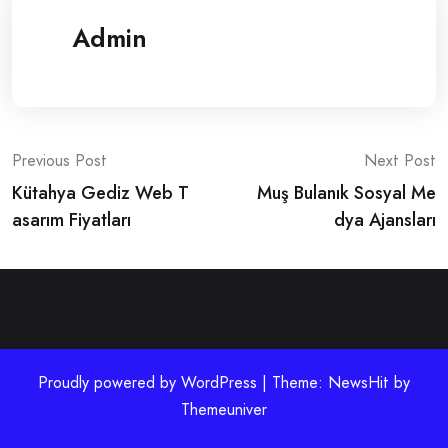
Admin
Post
Previous Post
Next Post
Kütahya Gediz Web T
Muş Bulanık Sosyal Me
navigation
asarım Fiyatları
dya Ajansları
Proudly powered by WordPress | Theme: NewsHit by
Themeuniver