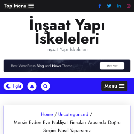
Skip
Top Menu
to
İnşaat Yapı
content
İskeleleri
İnşaat Yapı İskeleleri
Menu
Home
/
Uncategorized
/
Mersin Evden Eve Nakliyat Firmaları Arasında Doğru
Seçimi Nasıl Yaparsınız