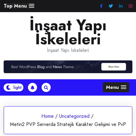
Skip
Top Menu
to
İnşaat Yapı
content
İskeleleri
İnşaat Yapı İskeleleri
Menu
Home
/
Uncategorized
/
Metin2 PVP Serverda Stratejik Karakter Gelişimi ve PvP