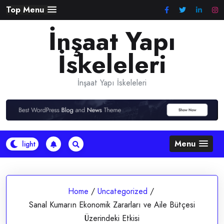
Skip
Top Menu
to
İnşaat Yapı
content
İskeleleri
İnşaat Yapı İskeleleri
Menu
Home
/
Uncategorized
/
Sanal Kumarın Ekonomik Zararları ve Aile Bütçesi
Üzerindeki Etkisi