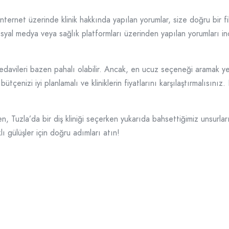
nternet üzerinde klinik hakkında yapılan yorumlar, size doğru bir fik
Sosyal medya veya sağlık platformları üzerinden yapılan yorumları in
 tedavileri bazen pahalı olabilir. Ancak, en ucuz seçeneği aramak y
bütçenizi iyi planlamalı ve kliniklerin fiyatlarını karşılaştırmalısın
n, Tuzla’da bir diş kliniği seçerken yukarıda bahsettiğimiz unsurla
lı gülüşler için doğru adımları atın!