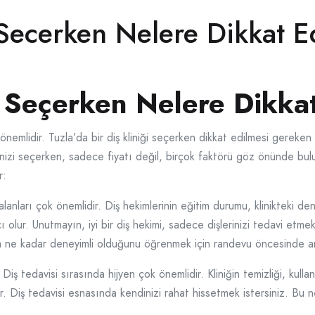
 Secerken Nelere Dikkat E
i Seçerken Nelere Dikka
önemlidir. Tuzla’da bir diş kliniği seçerken dikkat edilmesi gereken 
nizi seçerken, sadece fiyatı değil, birçok faktörü göz önünde bulu
r:
lanları çok önemlidir. Diş hekimlerinin eğitim durumu, klinikteki den
lur. Unutmayın, iyi bir diş hekimi, sadece dişlerinizi tedavi etme
da ne kadar deneyimli olduğunu öğrenmek için randevu öncesinde ar
 Diş tedavisi sırasında hijyen çok önemlidir. Kliniğin temizliği, kull
. Diş tedavisi esnasında kendinizi rahat hissetmek istersiniz. Bu n