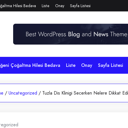
ğaltma Hilesi Bedava
Liste
Onay
Sayfa Listesi
eğeni Çoğaltma Hilesi Bedava
Liste
Onay
Sayfa Listesi
me
/
Uncategorized
/
Tuzla Dis Klinigi Secerken Nelere Dikkat Edi
tegorized