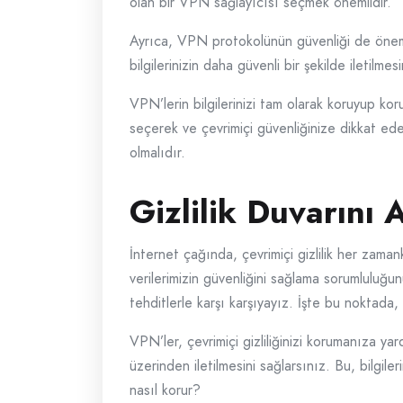
olan bir VPN sağlayıcısı seçmek önemlidir.
Ayrıca, VPN protokolünün güvenliği de öneml
bilgilerinizin daha güvenli bir şekilde iletilmesi
VPN’lerin bilgilerinizi tam olarak koruyup k
seçerek ve çevrimiçi güvenliğinize dikkat eder
olmalıdır.
Gizlilik Duvarını
İnternet çağında, çevrimiçi gizlilik her zama
verilerimizin güvenliğini sağlama sorumluluğunu
tehditlerle karşı karşıyayız. İşte bu noktada,
VPN’ler, çevrimiçi gizliliğinizi korumanıza yar
üzerinden iletilmesini sağlarsınız. Bu, bilgiler
nasıl korur?