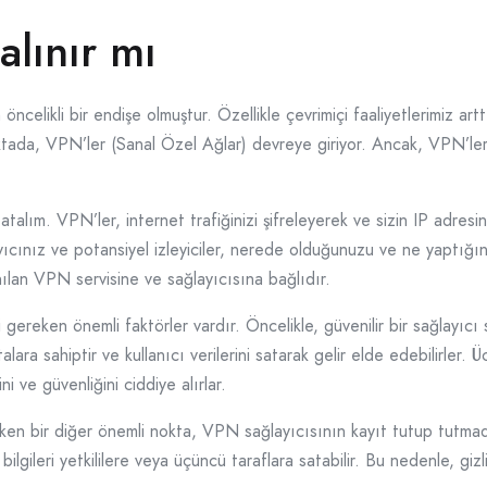
alınır mı
öncelikli bir endişe olmuştur. Özellikle çevrimiçi faaliyetlerimiz artt
tada, VPN’ler (Sanal Özel Ağlar) devreye giriyor. Ancak, VPN’leri
talım. VPN’ler, internet trafiğinizi şifreleyerek ve sizin IP adresini
layıcınız ve potansiyel izleyiciler, nerede olduğunuzu ve ne yaptı
ılan VPN servisine ve sağlayıcısına bağlıdır.
gereken önemli faktörler vardır. Öncelikle, güvenilir bir sağlayıc
lara sahiptir ve kullanıcı verilerini satarak gelir elde edebilirler. 
ini ve güvenliğini ciddiye alırlar.
en bir diğer önemli nokta, VPN sağlayıcısının kayıt tutup tutmadığ
bilgileri yetkililere veya üçüncü taraflara satabilir. Bu nedenle, gizlil