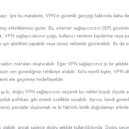
taşır. İşte bu makalede, VPN’in güvenlik gerçeği hakkında daha det
rimiçi etkinliklerinizi gizler. Bu, internet sağlayıcınızın (ISP) göz
ak, VPN sağlayıcılarının çoğu, kullanıcı verilerini kaydetme veya p
için işbirlikleri yapabilir veya izinsiz reklamlar gösterebilir. Bu da 
aldırı noktaları oluşturabilir. Eğer VPN sağlayıcınız iyi bir şekild
zin veri güvenliğinizi tehlikeye atabilir. Kötü niyetli kişiler, VPN a
lerini ele geçirmeyi hedefleyebilir.
u ki, doğru VPN sağlayıcısını seçerek bu riskleri büyük ölçüde aza
lük politikası gibi önemli özellikler sunabilir. Ayrıca, kendi güvenl
ersiz parolalar oluşturmak ve iki faktörlü kimlik doğrulamayı etkinleş
aç olabilir, ancak sadece doğru şekilde kullanıldığında. Doğru seçim