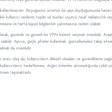
n kullanılmasıdır. Birçoğumuz ücretsiz bir şeyi duyduğumuzda heye
e kullanıcı verilerini toplar ve bunları üçüncü taraf reklamcılık vey
enmesine ve hatta kişisel bilgilerinin çalınmasına neden olabilir.
k olarak, güvenilir ve güvenli bir VPN hizmeti seçmek önemlidir. Ara
abilir. Ayrıca, güçlü şifreler kullanmak, güncellemeleri takip etmek
 almak da önemlidir.
r aracı olsa da, kullanıcıların dikkatli olmaları ve güvenliklerini sağ
kullanıcılarını hedeflemesi, doğru önlemler alınmadığında ciddi s
ti önem taşımaktadır.