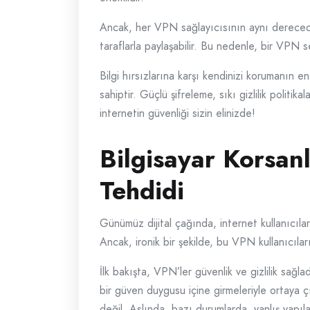
Ancak, her VPN sağlayıcısının aynı derecede 
taraflarla paylaşabilir. Bu nedenle, bir VPN seç
Bilgi hırsızlarına karşı kendinizi korumanın 
sahiptir. Güçlü şifreleme, sıkı gizlilik politik
internetin güvenliği sizin elinizde!
Bilgisayar Korsan
Tehdidi
Günümüz dijital çağında, internet kullanıcılar
Ancak, ironik bir şekilde, bu VPN kullanıcıla
İlk bakışta, VPN’ler güvenlik ve gizlilik sağlad
bir güven duygusu içine girmeleriyle ortaya 
değil. Aslında, bazı durumlarda, yanlış yapıla