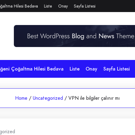
ğaltma Hilesi Bedava
Liste
Onay
Sayfa Listesi
eğeni Çoğaltma Hilesi Bedava
Liste
Onay
Sayfa Listesi
Home
/
Uncategorized
/
VPN ile bilgiler çalınır mı
gorized