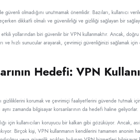
güvenli olmadığını unutmamak önemlidir. Bazıları, kullanıcı verile
erken dikkatli olmalı ve güvenilirliği ve gizliliği sağlayan bir sağlay
en etkili yollarından biri güvenilir bir VPN kullanmaktır. Ancak, do
aları ve hızlı sunucular arayarak, çevrimiçi güvenliğinizi sağlamak içi
larının Hedefi: VPN Kullanı
ı gizliliklerini korumak ve çevrimiçi faaliyetlerini güvende tutmak 
rı aynı zamanda bilgisayar korsanlarının da hedefi haline geliyorlar
ığı için kullanıcıları koruyucu bir kalkan gibi gözüküyor. Ancak, asıl t
çıkıyor. Birçok kişi, VPN kullanmanın kendilerini tamamen anonim h
ndırılmış veya güvenlik açıkları bulunan VPN hizmetleri bilgisayar k