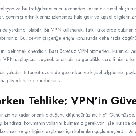
freleyen ve bu trafiği bir sunucu üzerinden ileten bir tünel oluştur
er. çevrimiçi etkinlikleriniz izlenemez hale gelir ve kişisel bilgileriniz
da yardımcı olabilir. Bir VPN kullanarak, farklı ülkelerde bulunan s
abilirsiniz. Bu, çevrimiçi içeriğe erişim konusunda daha fazla özgürl
belirtmek önemlidir. Bazı ücretsiz VPN hizmetleri, kullanıcı verile
 bir VPN sağlayıcısı seçmek önemlidir ve genellikle ücretli hizmetler
 bir yoludur. İnternet üzerinde gezinirken ve kişisel bilgilerinizi payl
a güvenli hale getirebilirsiniz.
şarken Tehlike: VPN’in Güv
liğinizin ne kadar önemli olduğunu düşündünüz mü hiç? Günümüzde, ç
rşı kendimizi korumanın yollarını bulmamız gerekiyor. İşte burada
i korumak ve gizliliğinizi sağlamak için kullanılan güçlü araçlardır. 