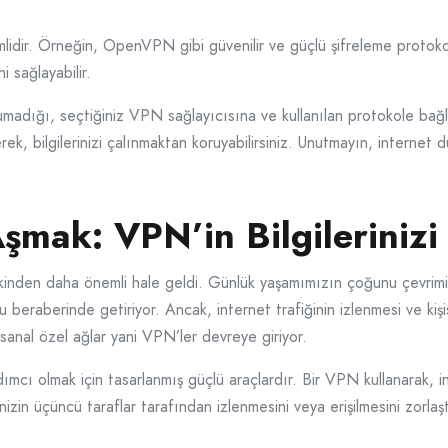
idir. Örneğin, OpenVPN gibi güvenilir ve güçlü şifreleme protokol
ni sağlayabilir.
orumadığı, seçtiğiniz VPN sağlayıcısına ve kullanılan protokole bağ
ek, bilgilerinizi çalınmaktan koruyabilirsiniz. Unutmayın, internet
 Aşmak: VPN’in Bilgileriniz
nkinden daha önemli hale geldi. Günlük yaşamımızın çoğunu çevrimiç
 beraberinde getiriyor. Ancak, internet trafiğinin izlenmesi ve kişis
 sanal özel ağlar yani VPN’ler devreye giriyor.
dımcı olmak için tasarlanmış güçlü araçlardır. Bir VPN kullanarak, int
inizin üçüncü taraflar tarafından izlenmesini veya erişilmesini zorlaştı