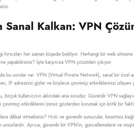
iniz.
çin Sanal Kalkan: VPN Çözü
gi hırsızları her zaman köşede bekliyor. Herhangi bir web sitesine g
n ne yapabilirsiniz? İşte karşınıza VPN çözümleri çıkıyor.
a bu sorular var. VPN (Virtual Private Network), sanal bir özel ağ o
rken, IP adresinizi gizler ve böylece çevrimiçi etkinliklerinizi izley
, birçok kullanıcının aklındaki ana sorudur. Güvenilir VPN sağlayıcı
arın çevrimiçi etkinliklerini izinsiz gözlerden korumak için kritik bir fak
ere dikkat etmelisiniz? Hızlı ve güvenilir sunucular, kesintisiz bağl
an unsurlardır. Ayrıca, güvenilir bir VPN’in, güncellemelere ve müşt